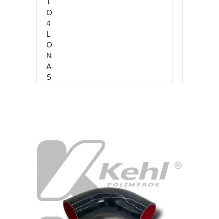
T
O
4
L
O
N
A
S