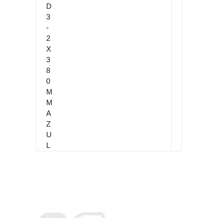
D
3
-
2
X
3
8
0
M
M
A
Z
U
L