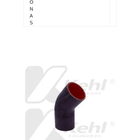
O
N
A
S