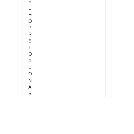
E
L
H
O
P
R
E
T
O
4
L
O
N
A
S