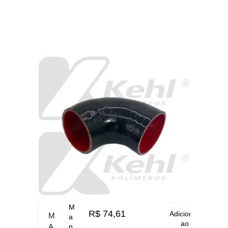
M
R$
74,61
Adicionar
M
a
ao
A
n