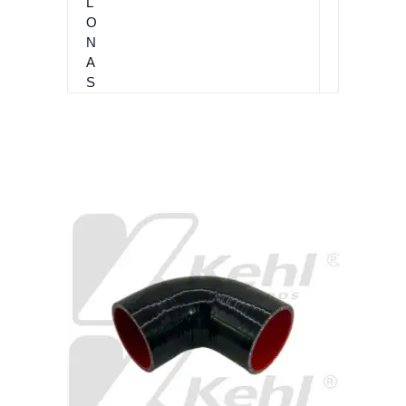
L
O
N
A
S