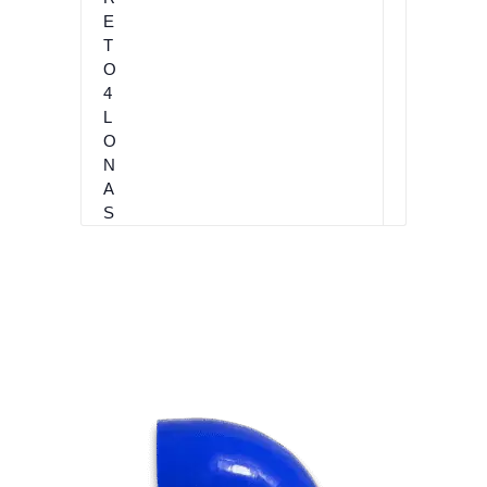
E
T
O
4
L
O
N
A
S