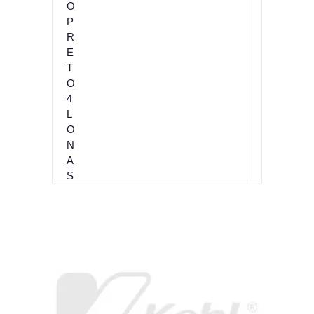
O
P
R
E
T
O
4
L
O
N
A
S