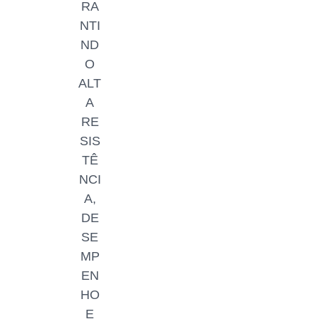
RA
NTI
ND
O
ALT
A
RE
SIS
TÊ
NCI
A,
DE
SE
MP
EN
HO
E