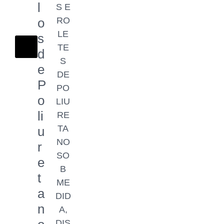
l
S E
o
RO
LE
s
TE
d
S
e
DE
P
PO
o
LIU
li
RE
TA
u
NO
r
SO
e
B
t
ME
a
DID
n
A,
DIS