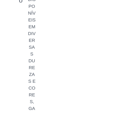
o
PO
NÍV
EIS
EM
DIV
ER
SA
S
DU
RE
ZA
S E
CO
RE
S,
GA