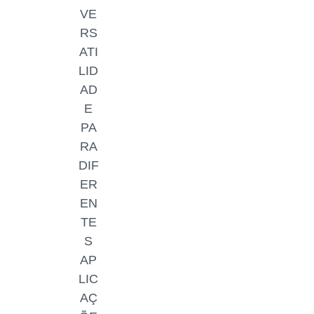
VE
RS
ATI
LID
AD
E
PA
RA
DIF
ER
EN
TE
S
AP
LIC
AÇ