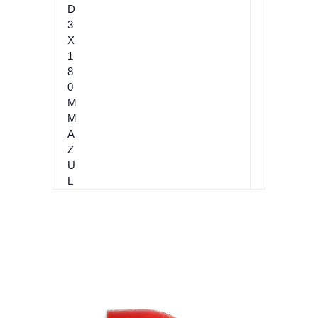
0
I
D
3
X
1
8
0
M
M
A
Z
U
L