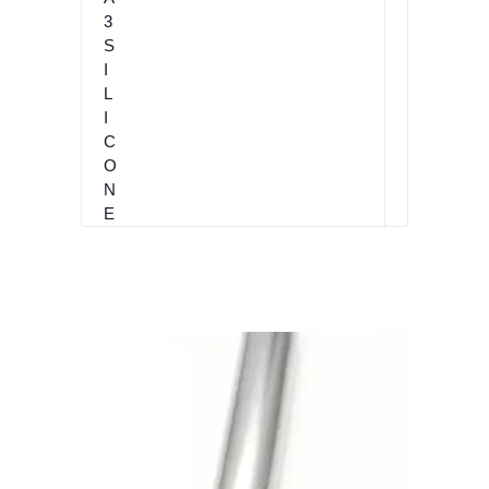
D
A
3
S
I
L
I
C
O
N
E