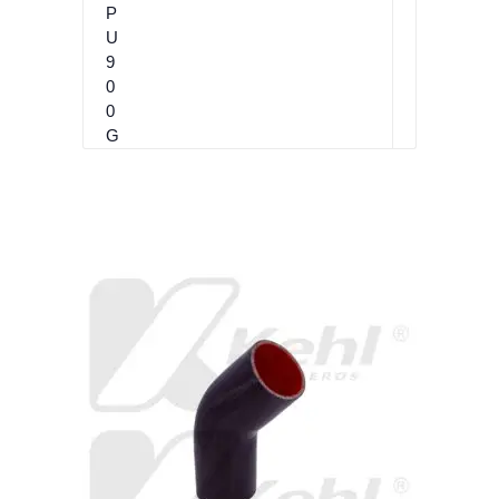
D
O
P
U
9
0
0
G