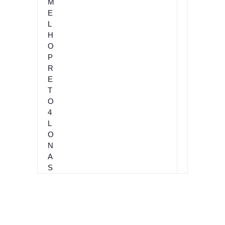
E
R
M
E
L
H
O
P
R
E
T
O
4
L
O
N
A
S