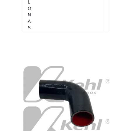
O
4
L
O
N
A
S