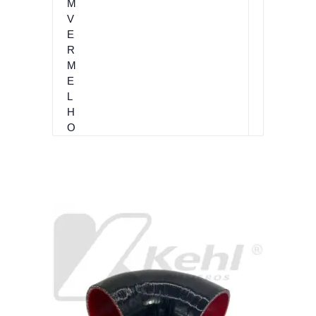
0
M
M
V
E
R
M
E
L
H
O