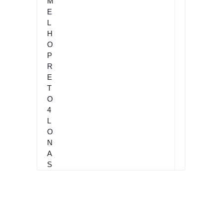
E
R
M
E
L
H
O
P
R
E
T
O
4
L
O
N
A
S