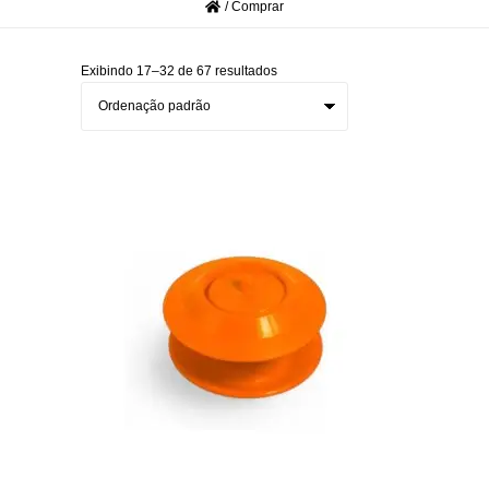
Sem categoria
/
Comprar
M
Exibindo 17–32 de 67 resultados