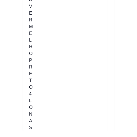
N
G
A
V
E
R
M
E
L
H
O
P
R
E
T
O
4
L
O
N
A