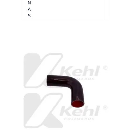
L
O
N
A
S